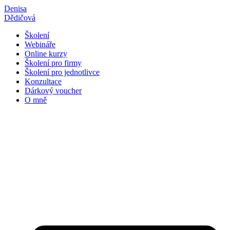
Přejít
Denisa
k
Dědičová
obsahu
Školení
Webináře
Online kurzy
Školení pro firmy
Školení pro jednotlivce
Konzultace
Dárkový voucher
O mně