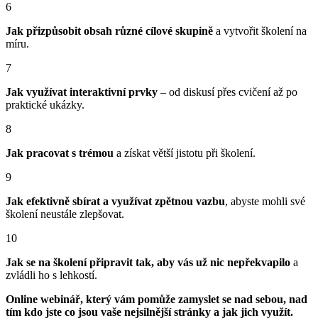
6
Jak přizpůsobit obsah různé cílové skupině
a vytvořit školení na
míru.
7
Jak využívat interaktivní prvky
– od diskusí přes cvičení až po
praktické ukázky.
8
Jak pracovat s trémou
a získat větší jistotu při školení.
9
Jak efektivně sbírat a využívat zpětnou vazbu
, abyste mohli své
školení neustále zlepšovat.
10
Jak se na školení připravit tak, aby vás už nic nepřekvapilo
a
zvládli ho s lehkostí.
Online webinář, který vám pomůže zamyslet se nad sebou, nad
tím kdo jste co jsou vaše nejsilnější stránky a jak jich využít.