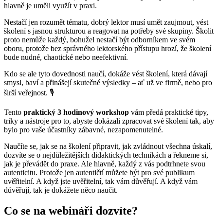
hlavně je uměli využít v praxi.
Nestačí jen rozumět tématu, dobrý lektor musí umět zaujmout, vést
školení s jasnou strukturou a reagovat na potřeby své skupiny. Školit
proto nemůže každý, bohužel nestačí být odborníkem ve svém
oboru, protože bez správného lektorského přístupu hrozí, že školení
bude nudné, chaotické nebo neefektivní.
Kdo se ale tyto dovednosti naučí, dokáže vést školení, která dávají
smysl, baví a přinášejí skutečné výsledky – ať už ve firmě, nebo pro
širší veřejnost. 🎙️
Tento
praktický 3 hodinový workshop
vám předá praktické tipy,
triky a nástroje pro to, abyste dokázali zpracovat své školení tak, aby
bylo pro vaše účastníky zábavné, nezapomenutelné.
Naučíte se, jak se na školení připravit, jak zvládnout všechna úskalí,
dozvíte se o nejdůležitějších didaktických technikách a řekneme si,
jak je převádět do praxe. Ale hlavně, každý z vás podtrhnete svou
autenticitu. Protože jen autentičtí můžete být pro své publikum
uvěřitelní. A když jste uvěřitelní, tak vám důvěřují. A když vám
důvěřují, tak je dokážete něco naučit.
Co se na webináři dozvíte?