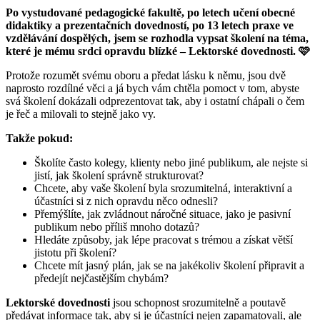
Po vystudované pedagogické fakultě, po letech učení obecné
didaktiky a prezentačních dovedností, po 13 letech praxe ve
vzdělávání dospělých, jsem se rozhodla vypsat školení na téma,
které je mému srdci opravdu blízké – Lektorské dovednosti. 🩷
Protože rozumět svému oboru a předat lásku k němu, jsou dvě
naprosto rozdílné věci a já bych vám chtěla pomoct v tom, abyste
svá školení dokázali odprezentovat tak, aby i ostatní chápali o čem
je řeč a milovali to stejně jako vy.
Takže pokud:
Školíte často kolegy, klienty nebo jiné publikum, ale nejste si
jistí, jak školení správně strukturovat?
Chcete, aby vaše školení byla srozumitelná, interaktivní a
účastníci si z nich opravdu něco odnesli?
Přemýšlíte, jak zvládnout náročné situace, jako je pasivní
publikum nebo příliš mnoho dotazů?
Hledáte způsoby, jak lépe pracovat s trémou a získat větší
jistotu při školení?
Chcete mít jasný plán, jak se na jakékoliv školení připravit a
předejít nejčastějším chybám?
Lektorské dovednosti
jsou schopnost srozumitelně a poutavě
předávat informace tak, aby si je účastníci nejen zapamatovali, ale