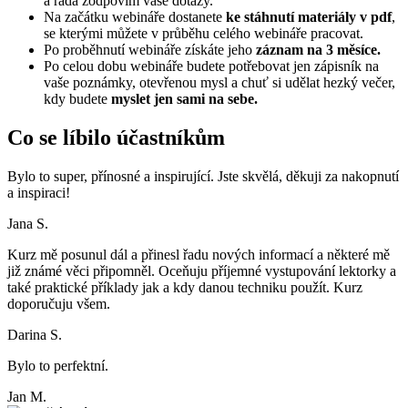
a ráda zodpovím vaše dotazy.
Na začátku webináře dostanete
ke stáhnutí materiály v pdf
,
se kterými můžete v průběhu celého webináře pracovat.
Po proběhnutí webináře získáte jeho
záznam na 3 měsíce.
Po celou dobu webináře budete potřebovat jen zápisník na
vaše poznámky, otevřenou mysl a chuť si udělat hezký večer,
kdy budete
myslet jen sami na sebe.
Co se líbilo účastníkům
Bylo to super, přínosné a inspirující. Jste skvělá, děkuji za nakopnutí
a inspiraci!
Jana S.
Kurz mě posunul dál a přinesl řadu nových informací a některé mě
již známé věci připomněl. Oceňuju příjemné vystupování lektorky a
také praktické příklady jak a kdy danou techniku použít. Kurz
doporučuju všem.
Darina S.
Bylo to perfektní.
Jan M.