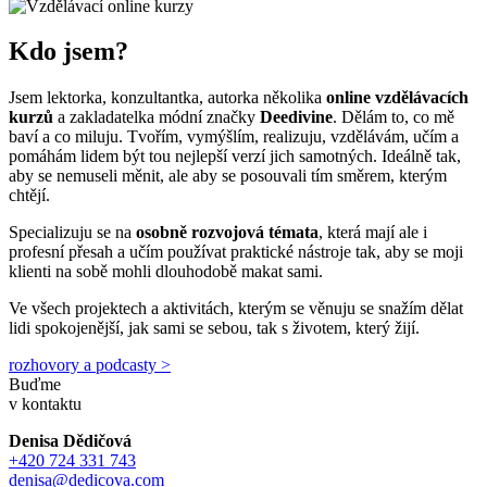
Kdo jsem?
Jsem lektorka, konzultantka, autorka několika
online vzdělávacích
kurzů
a zakladatelka módní značky
Deedivine
. Dělám to, co mě
baví a co miluju. Tvořím, vymýšlím, realizuju, vzdělávám, učím a
pomáhám lidem být tou nejlepší verzí jich samotných. Ideálně tak,
aby se nemuseli měnit, ale aby se posouvali tím směrem, kterým
chtějí.
Specializuju se na
osobně rozvojová témata
, která mají ale i
profesní přesah a učím používat praktické nástroje tak, aby se moji
klienti na sobě mohli dlouhodobě makat sami.
Ve všech projektech a aktivitách, kterým se věnuju se snažím dělat
lidi spokojenější, jak sami se sebou, tak s životem, který žijí.
rozhovory a podcasty
>
Buďme
v kontaktu
Denisa Dědičová
+420 724 331 743
denisa@dedicova.com