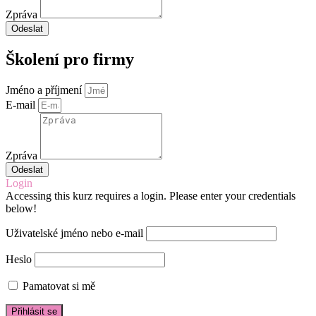
Zpráva
Odeslat
Školení pro firmy
Jméno a příjmení
E-mail
Zpráva
Odeslat
Login
Accessing this kurz requires a login. Please enter your credentials
below!
Uživatelské jméno nebo e-mail
Heslo
Pamatovat si mě