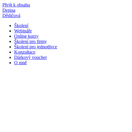
Přejít k obsahu
Denisa
Dědičová
Školení
Webináře
Online kurzy
Školení pro firmy
Školení pro jednotlivce
Konzultace
Dárkový voucher
O mně