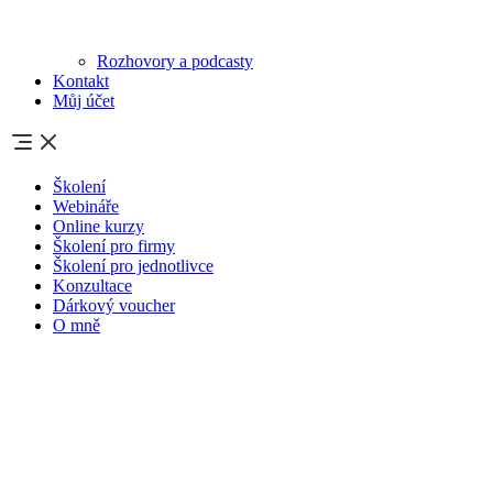
Rozhovory a podcasty
Kontakt
Můj účet
Školení
Webináře
Online kurzy
Školení pro firmy
Školení pro jednotlivce
Konzultace
Dárkový voucher
O mně