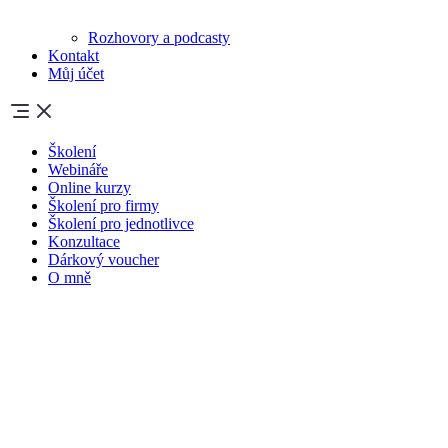
Rozhovory a podcasty
Kontakt
Můj účet
Školení
Webináře
Online kurzy
Školení pro firmy
Školení pro jednotlivce
Konzultace
Dárkový voucher
O mně