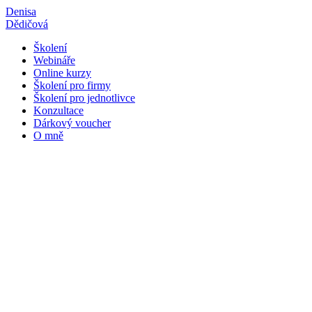
Přejít
Denisa
k
Dědičová
obsahu
Školení
Webináře
Online kurzy
Školení pro firmy
Školení pro jednotlivce
Konzultace
Dárkový voucher
O mně