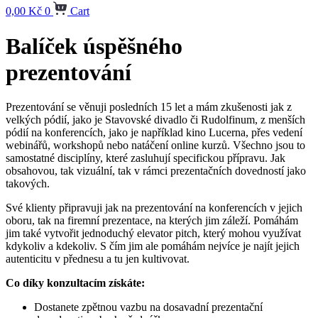
0,00
Kč
0
Cart
Balíček úspěšného
prezentování
Prezentování se věnuji posledních 15 let a mám zkušenosti jak z
velkých pódií, jako je Stavovské divadlo či Rudolfinum, z menších
pódií na konferencích, jako je například kino Lucerna, přes vedení
webinářů, workshopů nebo natáčení online kurzů. Všechno jsou to
samostatné disciplíny, které zasluhují specifickou přípravu. Jak
obsahovou, tak vizuální, tak v rámci prezentačních dovedností jako
takových.
Své klienty připravuji jak na prezentování na konferencích v jejich
oboru, tak na firemní prezentace, na kterých jim záleží. Pomáhám
jim také vytvořit jednoduchý elevator pitch, který mohou využívat
kdykoliv a kdekoliv. S čím jim ale pomáhám nejvíce je najít jejich
autenticitu v přednesu a tu jen kultivovat.
Co díky konzultacím získáte:
Dostanete zpětnou vazbu na dosavadní prezentační