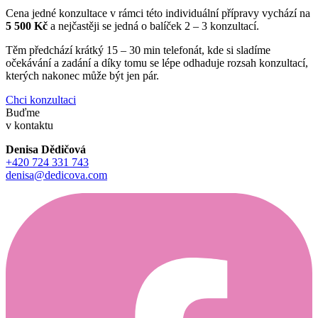
Cena jedné konzultace v rámci této individuální přípravy vychází na
5 500 Kč
a nejčastěji se jedná o balíček 2 – 3 konzultací.
Těm předchází krátký 15 – 30 min telefonát, kde si sladíme
očekávání a zadání a díky tomu se lépe odhaduje rozsah konzultací,
kterých nakonec může být jen pár.
Chci
konzultaci
Buďme
v kontaktu
Denisa Dědičová
+420 724 331 743
denisa@dedicova.com