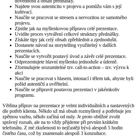
dovednosti a obsah přednášky.
Najdete svou autenticitu v projevu a pomůžu vám s její
kultivací.
Naučíte se pracovat se stresem a nervozitou ze samotného
projevu.
Zjistíte jak na myšlenkovou přípravu celé prezentace.
Uvidíte proces vytváření celkové struktury přednášky.
Získáte tipy jak celý obsah zpřehlednit a zjednodušit.
Dostanete návod na storytelling využitelný v dalších
prezentacích.
Naučíte se vytvořit poutavý úvod a závěr celé prezentace.
Odprezentujete hlavní myšlenku jednoduše a úderně.
Zformulujete srozumitelné tzv. call-to-action – tzv. výzvu k
akci
Naučíte se pracovat s hlasem, intonací i tělem tak, abyste byli
pořád autentičtí a uvěřitelní.
Naučíte se připravit poutavou prezentaci v jakémkoliv
programu.
Většina příprav na prezentace je velmi individuálních a nastavených
dle potřeb klienta. Někdo už má obsah rozmyšlený a potřebuje jen
zpětnou vazbu, někdo začíná od nuly. Je proto obtížné zvolit
správný rozsah, ale na to vždy přijdeme při prvním krátkém
telefonátu. Z mé zkušenosti to nejčastěji bývá alespoň 5 hodin
čistého času, což by znamenalo alespoň 3 konzultace.