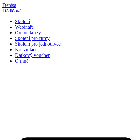
Přejít
Denisa
k
Dědičová
obsahu
Školení
Webináře
Online kurzy
Školení pro firmy
Školení pro jednotlivce
Konzultace
Dárkový voucher
O mně