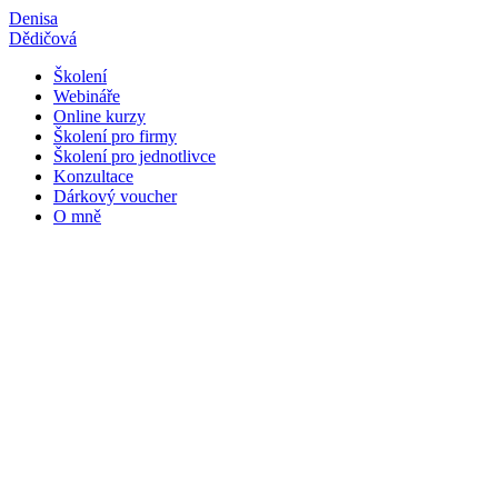
Přejít
Denisa
k
Dědičová
obsahu
Školení
Webináře
Online kurzy
Školení pro firmy
Školení pro jednotlivce
Konzultace
Dárkový voucher
O mně