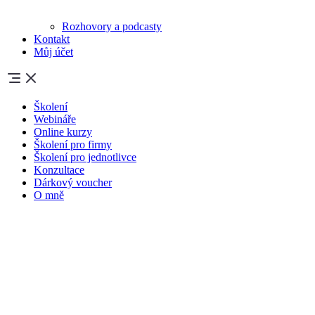
Rozhovory a podcasty
Kontakt
Můj účet
Školení
Webináře
Online kurzy
Školení pro firmy
Školení pro jednotlivce
Konzultace
Dárkový voucher
O mně