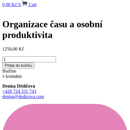
0,00
Kč
0
Cart
Organizace času a osobní
produktivita
1250,00
Kč
Organizace
času
Přidat do košíku
a
Buďme
osobní
v kontaktu
produktivita
množství
Denisa Dědičová
+420 724 331 743
denisa@dedicova.com