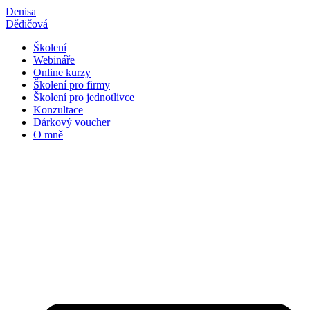
Přejít
Denisa
k
Dědičová
obsahu
Školení
Webináře
Online kurzy
Školení pro firmy
Školení pro jednotlivce
Konzultace
Dárkový voucher
O mně