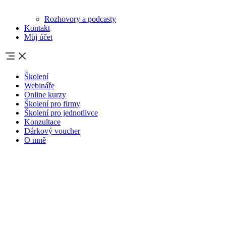
Rozhovory a podcasty
Kontakt
Můj účet
Školení
Webináře
Online kurzy
Školení pro firmy
Školení pro jednotlivce
Konzultace
Dárkový voucher
O mně