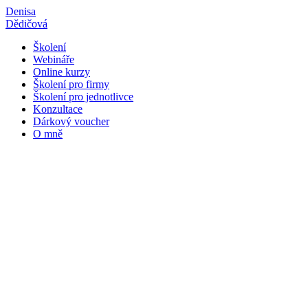
Přejít
Denisa
k
Dědičová
obsahu
Školení
Webináře
Online kurzy
Školení pro firmy
Školení pro jednotlivce
Konzultace
Dárkový voucher
O mně