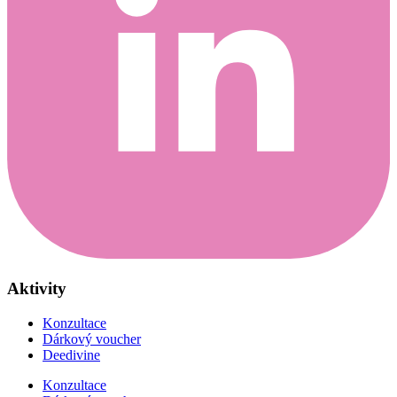
Aktivity
Konzultace
Dárkový voucher
Deedivine
Konzultace