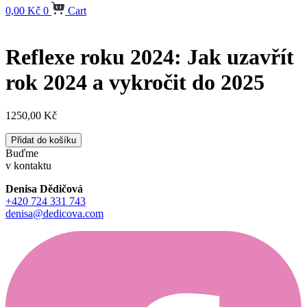
0,00
Kč
0
Cart
Reflexe roku 2024: Jak uzavřít
rok 2024 a vykročit do 2025
1250,00
Kč
Reflexe
Přidat do košíku
roku
Buďme
2024:
v kontaktu
Jak
uzavřít
Denisa Dědičová
rok
+420 724 331 743
2024
denisa@dedicova.com
a
vykročit
do
2025
množství