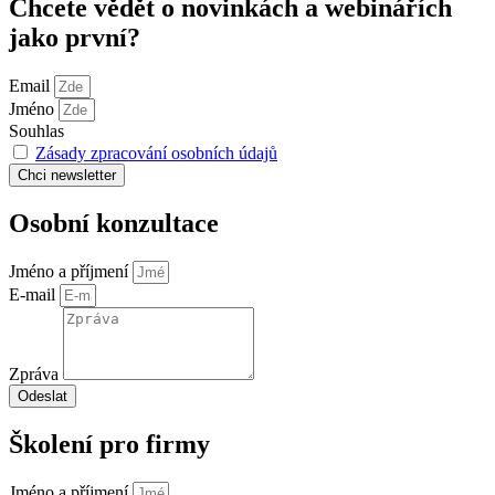
Chcete vědět o novinkách a webinářích
jako první?
Email
Jméno
Souhlas
Zásady zpracování osobních údajů
Chci
newsletter
Osobní konzultace
Jméno a příjmení
E-mail
Zpráva
Odeslat
Školení pro firmy
Jméno a příjmení