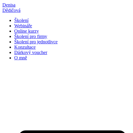
Přejít
Denisa
k
Dědičová
obsahu
Školení
Webináře
Online kurzy
Školení pro firmy
Školení pro jednotlivce
Konzultace
Dárkový voucher
O mně